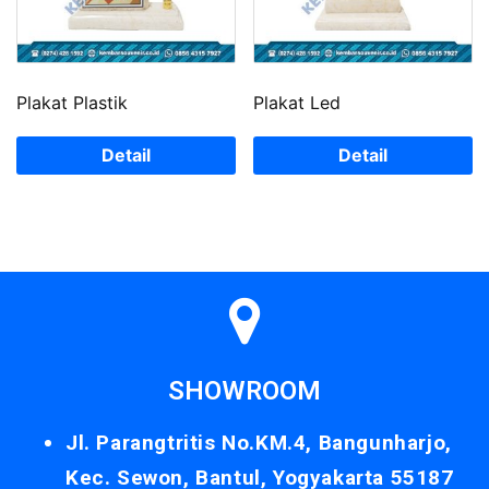
Plakat Plastik
Plakat Led
Detail
Detail
SHOWROOM
Jl. Parangtritis No.KM.4, Bangunharjo,
Kec. Sewon, Bantul, Yogyakarta 55187