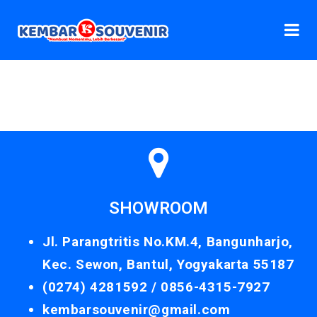
SHOWROOM
Jl. Parangtritis No.KM.4, Bangunharjo,
Kec. Sewon, Bantul, Yogyakarta 55187
(0274) 4281592 /
0856-4315-7927
kembarsouvenir@gmail.com