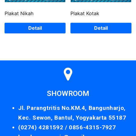
Plakat Nikah
Plakat Kotak
Detail
Detail
SHOWROOM
Jl. Parangtritis No.KM.4, Bangunharjo,
Kec. Sewon, Bantul, Yogyakarta 55187
(0274) 4281592 /
0856-4315-7927