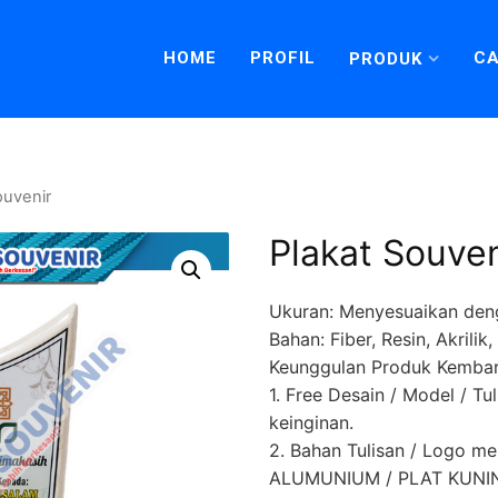
HOME
PROFIL
CA
PRODUK
ouvenir
Plakat Souven
Ukuran: Menyesuaikan den
Bahan: Fiber, Resin, Akrili
Keunggulan Produk Kembar
1. Free Desain / Model / Tu
keinginan.
2. Bahan Tulisan / Logo 
ALUMUNIUM / PLAT KUNING