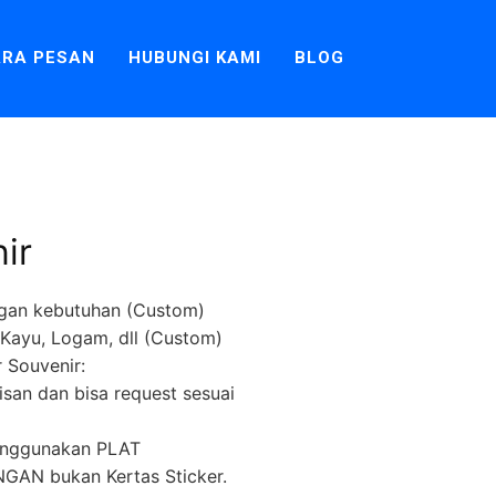
RA PESAN
HUBUNGI KAMI
BLOG
ir
gan kebutuhan (Custom)
k, Kayu, Logam, dll (Custom)
 Souvenir:
lisan dan bisa request sesuai
menggunakan PLAT
AN bukan Kertas Sticker.