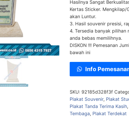
Hasilnya Sangat Berkualit
Kertas Sticker. Mengkilap/G
akan Luntur.
3. Hasil souvenir presisi, ra
4. Tersedia banyak pilihan
anda bebas memilihnya.
DISKON !!! Pemesanan Jum
bawah ini
Info Pemesana
SKU:
92185d328f3f
Categ
Plakat Souvenir
,
Plakat Stu
Plakat Tanda Terima Kasih
Tembaga
,
Plakat Terdekat