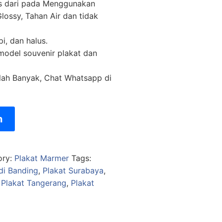
as dari pada Menggunakan
lossy, Tahan Air dan tidak
pi, dan halus.
 model souvenir plakat dan
lah Banyak, Chat Whatsapp di
n
ory:
Plakat Marmer
Tags:
di Banding
,
Plakat Surabaya
,
,
Plakat Tangerang
,
Plakat