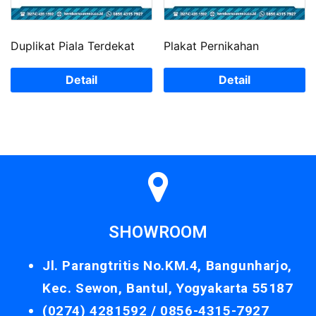
Duplikat Piala Terdekat
Plakat Pernikahan
Detail
Detail
SHOWROOM
Jl. Parangtritis No.KM.4, Bangunharjo,
Kec. Sewon, Bantul, Yogyakarta 55187
(0274) 4281592 /
0856-4315-7927