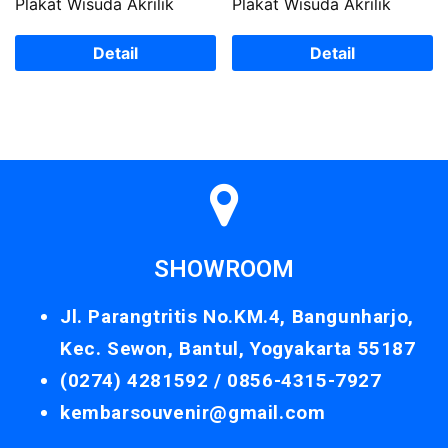
Plakat Wisuda Akrilik
Plakat Wisuda Akrilik
Detail
Detail
SHOWROOM
Jl. Parangtritis No.KM.4, Bangunharjo,
Kec. Sewon, Bantul, Yogyakarta 55187
(0274) 4281592 /
0856-4315-7927
kembarsouvenir@gmail.com