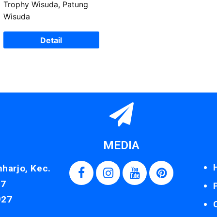
Trophy Wisuda, Patung
Wisuda
Detail
MEDIA
nharjo, Kec.
87
927