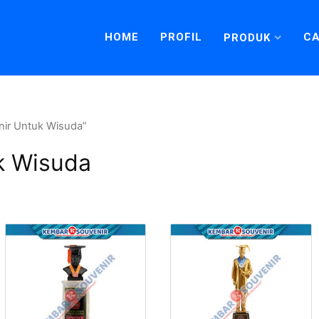
HOME
PROFIL
CA
PRODUK
nir Untuk Wisuda”
k Wisuda