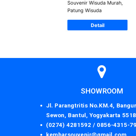
Souvenir Wisuda Murah,
Patung Wisuda
Detail
SHOWROOM
Jl. Parangtritis No.KM.4, Bangu
Sewon, Bantul, Yogyakarta 551
(0274) 4281592 /
0856-4315-7
kembarsouvenir@gmail.com