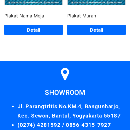
Plakat Nama Meja
Plakat Murah
Detail
Detail
SHOWROOM
Jl. Parangtritis No.KM.4, Bangunharjo,
Kec. Sewon, Bantul, Yogyakarta 55187
(0274) 4281592 /
0856-4315-7927