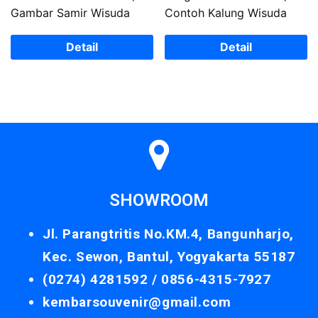
Gambar Samir Wisuda
Contoh Kalung Wisuda
Detail
Detail
SHOWROOM
Jl. Parangtritis No.KM.4, Bangunharjo,
Kec. Sewon, Bantul, Yogyakarta 55187
(0274) 4281592 /
0856-4315-7927
kembarsouvenir@gmail.com