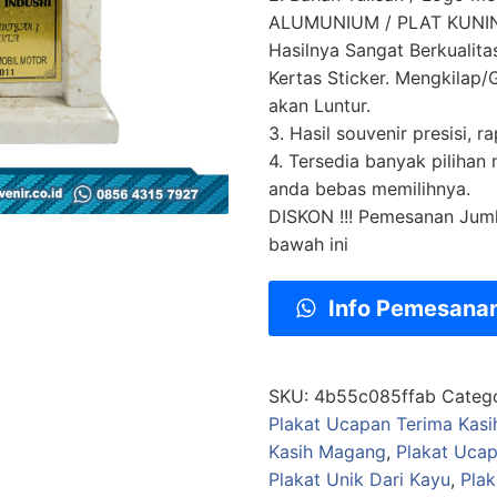
ALUMUNIUM / PLAT KUNING
Hasilnya Sangat Berkualit
Kertas Sticker. Mengkilap/G
akan Luntur.
3. Hasil souvenir presisi, ra
4. Tersedia banyak pilihan
anda bebas memilihnya.
DISKON !!! Pemesanan Jum
bawah ini
Info Pemesana
SKU:
4b55c085ffab
Categ
Plakat Ucapan Terima Kasi
Kasih Magang
,
Plakat Ucap
Plakat Unik Dari Kayu
,
Plak