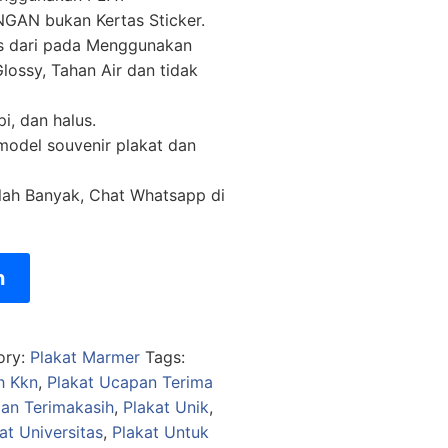
AN bukan Kertas Sticker.
as dari pada Menggunakan
lossy, Tahan Air dan tidak
pi, dan halus.
 model souvenir plakat dan
lah Banyak, Chat Whatsapp di
n
ory:
Plakat Marmer
Tags:
h Kkn
,
Plakat Ucapan Terima
an Terimakasih
,
Plakat Unik
,
at Universitas
,
Plakat Untuk