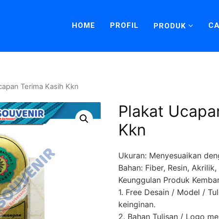
HOME
PROFIL
CA
PRODUK
Ucapan Terima Kasih Kkn
Plakat Ucapa
Kkn
Ukuran: Menyesuaikan den
Bahan: Fiber, Resin, Akrili
Keunggulan Produk Kembar
1. Free Desain / Model / Tu
keinginan.
2. Bahan Tulisan / Logo 