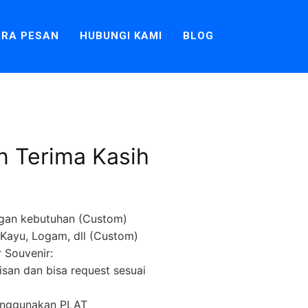
RA PESAN
HUBUNGI KAMI
BLOG
n Terima Kasih
gan kebutuhan (Custom)
k, Kayu, Logam, dll (Custom)
 Souvenir:
lisan dan bisa request sesuai
menggunakan PLAT