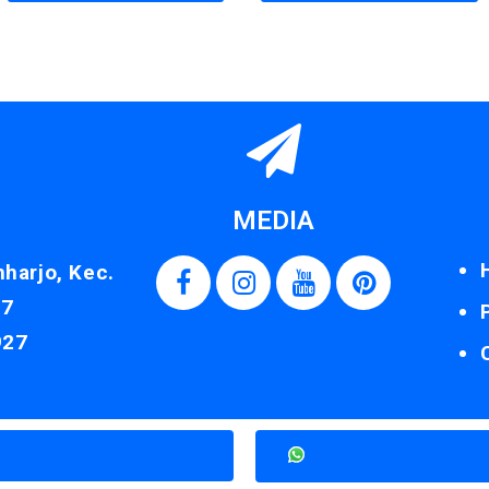
MEDIA
nharjo, Kec.
87
927