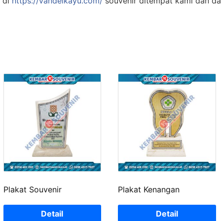
 di
https://vandelkayu.com/
souvenir ditempat kami dan d
Plakat Souvenir
Plakat Kenangan
Detail
Detail