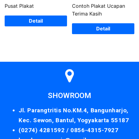
Pusat Plakat
Contoh Plakat Ucapan
Terima Kasih
Detail
Detail
SHOWROOM
Jl. Parangtritis No.KM.4, Bangunharjo,
Kec. Sewon, Bantul, Yogyakarta 55187
(0274) 4281592 /
0856-4315-7927