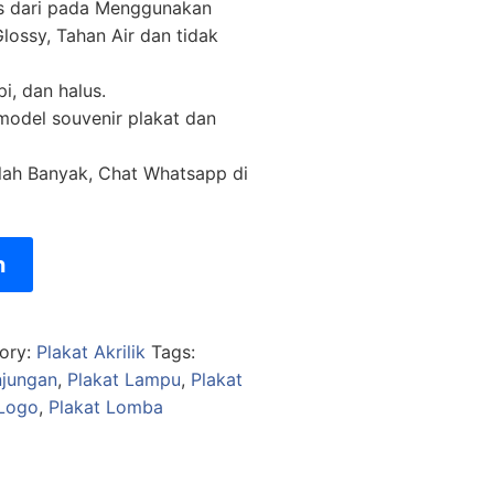
as dari pada Menggunakan
lossy, Tahan Air dan tidak
pi, dan halus.
 model souvenir plakat dan
lah Banyak, Chat Whatsapp di
n
ory:
Plakat Akrilik
Tags:
njungan
,
Plakat Lampu
,
Plakat
 Logo
,
Plakat Lomba