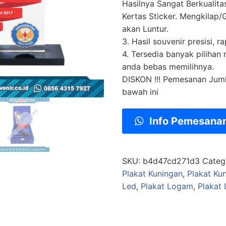
Hasilnya Sangat Berkualit
Kertas Sticker. Mengkilap/G
akan Luntur.
3. Hasil souvenir presisi, ra
4. Tersedia banyak pilihan
anda bebas memilihnya.
DISKON !!! Pemesanan Jum
bawah ini
Info Pemesana
SKU:
b4d47cd271d3
Categ
Plakat Kuningan
,
Plakat Ku
Led
,
Plakat Logam
,
Plakat