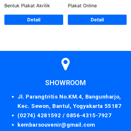
Bentuk Plakat Akrilik
Plakat Online
Detail
Detail
SHOWROOM
Jl. Parangtritis No.KM.4, Bangunharjo,
Kec. Sewon, Bantul, Yogyakarta 55187
(0274) 4281592 /
0856-4315-7927
kembarsouvenir@gmail.com