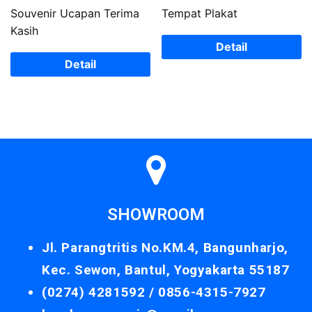
Souvenir Ucapan Terima
Tempat Plakat
Kasih
Detail
Detail
SHOWROOM
Jl. Parangtritis No.KM.4, Bangunharjo,
Kec. Sewon, Bantul, Yogyakarta 55187
(0274) 4281592 /
0856-4315-7927