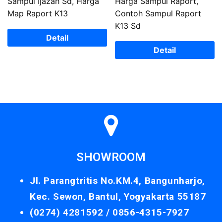
Sampul Ijazah Sd, Harga
Harga Sampul Raport,
Map Raport K13
Contoh Sampul Raport
K13 Sd
Detail
Detail
SHOWROOM
Jl. Parangtritis No.KM.4, Bangunharjo,
Kec. Sewon, Bantul, Yogyakarta 55187
(0274) 4281592 /
0856-4315-7927