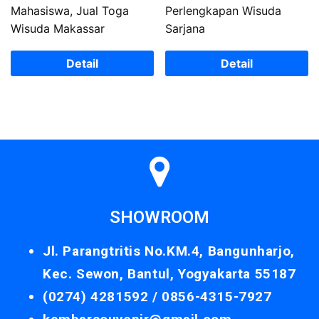
Mahasiswa, Jual Toga
Perlengkapan Wisuda
Wisuda Makassar
Sarjana
Detail
Detail
SHOWROOM
Jl. Parangtritis No.KM.4, Bangunharjo,
Kec. Sewon, Bantul, Yogyakarta 55187
(0274) 4281592 /
0856-4315-7927