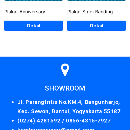
Plakat Anniversary
Plakat Studi Banding
Detail
Detail
SHOWROOM
Jl. Parangtritis No.KM.4, Bangunharjo,
Kec. Sewon, Bantul, Yogyakarta 55187
(0274) 4281592 /
0856-4315-7927
kembarsouvenir@gmail.com