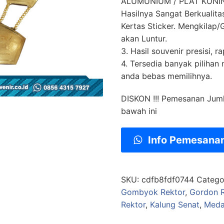
ALUMUNIUM / PLAT KUNING
Hasilnya Sangat Berkualit
Kertas Sticker. Mengkilap/G
akan Luntur.
3. Hasil souvenir presisi, ra
4. Tersedia banyak pilihan
anda bebas memilihnya.
DISKON !!! Pemesanan Jum
bawah ini
Info Pemesana
SKU:
cdfb8fdf0744
Catego
Gombyok Rektor
,
Gordon R
Rektor
,
Kalung Senat
,
Medal