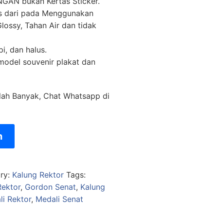
AN bukan Kertas Sticker.
as dari pada Menggunakan
lossy, Tahan Air dan tidak
pi, dan halus.
 model souvenir plakat dan
lah Banyak, Chat Whatsapp di
n
ry:
Kalung Rektor
Tags:
ektor
,
Gordon Senat
,
Kalung
i Rektor
,
Medali Senat