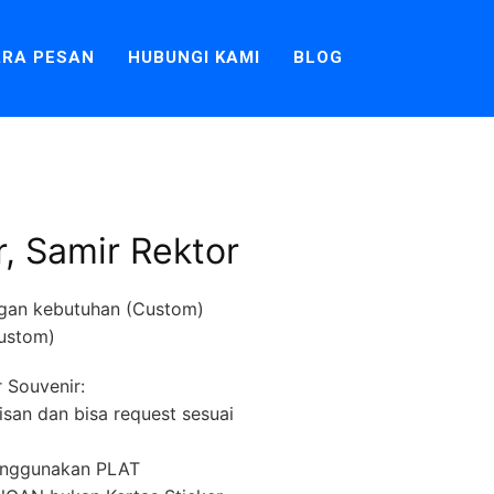
RA PESAN
HUBUNGI KAMI
BLOG
, Samir Rektor
gan kebutuhan (Custom)
ustom)
 Souvenir:
lisan dan bisa request sesuai
menggunakan PLAT