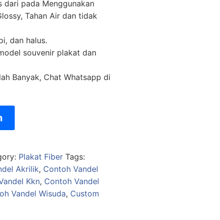
as dari pada Menggunakan
lossy, Tahan Air dan tidak
pi, dan halus.
 model souvenir plakat dan
lah Banyak, Chat Whatsapp di
n
gory:
Plakat Fiber
Tags:
del Akrilik
,
Contoh Vandel
Vandel Kkn
,
Contoh Vandel
oh Vandel Wisuda
,
Custom