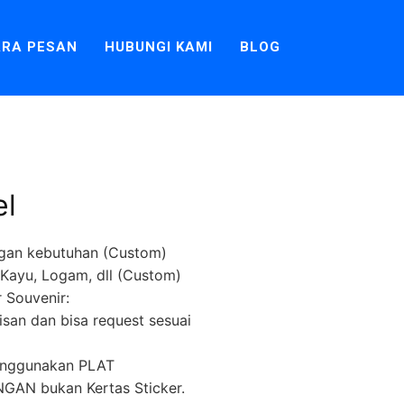
RA PESAN
HUBUNGI KAMI
BLOG
el
gan kebutuhan (Custom)
k, Kayu, Logam, dll (Custom)
 Souvenir:
lisan dan bisa request sesuai
menggunakan PLAT
AN bukan Kertas Sticker.