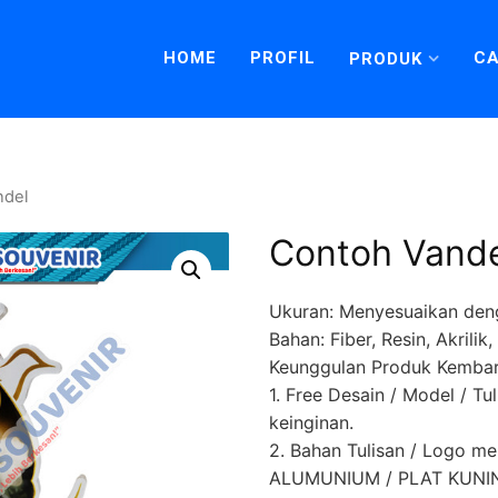
HOME
PROFIL
CA
PRODUK
ndel
Contoh Vand
Ukuran: Menyesuaikan den
Bahan: Fiber, Resin, Akrili
Keunggulan Produk Kembar
1. Free Desain / Model / Tu
keinginan.
2. Bahan Tulisan / Logo 
ALUMUNIUM / PLAT KUNING