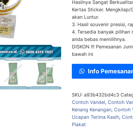
Hasilnya Sangat Berkualit
Kertas Sticker. Mengkilap/G
akan Luntur.
3. Hasil souvenir presisi, ra
4. Tersedia banyak pilihan
anda bebas memilihnya.
DISKON !!! Pemesanan Jum
bawah ini
Info Pemesana
SKU:
a93b432bd4c3
Cate
Contoh Vandel
,
Contoh Van
Kenang Kenangan
,
Contoh 
Ucapan Terima Kasih
,
Cont
Plakat