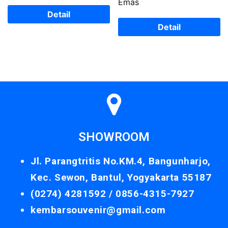
Emas
Detail
Detail
SHOWROOM
Jl. Parangtritis No.KM.4, Bangunharjo,
Kec. Sewon, Bantul, Yogyakarta 55187
(0274) 4281592 /
0856-4315-7927
kembarsouvenir@gmail.com