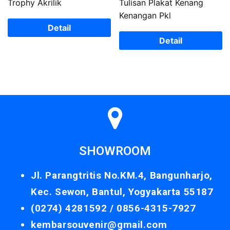
Trophy Akrilik
Tulisan Plakat Kenang
Kenangan Pkl
Detail
Detail
SHOWROOM
Jl. Parangtritis No.KM.4, Bangunharjo,
Kec. Sewon, Bantul, Yogyakarta 55187
(0274) 4281592 /
0856-4315-7927
kembarsouvenir@gmail.com