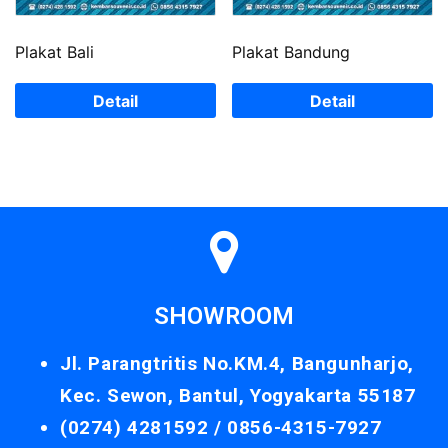
Plakat Bali
Plakat Bandung
Detail
Detail
SHOWROOM
Jl. Parangtritis No.KM.4, Bangunharjo,
Kec. Sewon, Bantul, Yogyakarta 55187
(0274) 4281592 /
0856-4315-7927