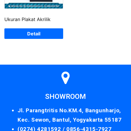
Ukuran Plakat Akrilik
Detail
SHOWROOM
Jl. Parangtritis No.KM.4, Bangunharjo,
Kec. Sewon, Bantul, Yogyakarta 55187
(0274) 4281592 /
0856-4315-7927