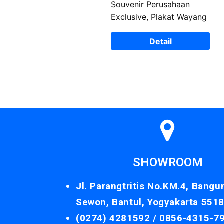
Souvenir Perusahaan
Exclusive, Plakat Wayang
Detail
SHOWROOM
Jl. Parangtritis No.KM.4, Bangu
Sewon, Bantul, Yogyakarta 551
(0274) 4281592 /
0856-4315-7