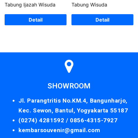
Tabung Ijazah Wisuda
Tabung Wisuda
Detail
Detail
SHOWROOM
Jl. Parangtritis No.KM.4, Bangunharjo,
Kec. Sewon, Bantul, Yogyakarta 55187
(0274) 4281592 /
0856-4315-7927
kembarsouvenir@gmail.com