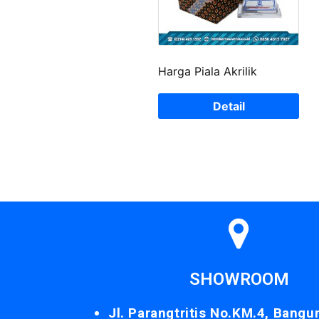
Harga Piala Akrilik
Detail
SHOWROOM
Jl. Parangtritis No.KM.4, Bangu