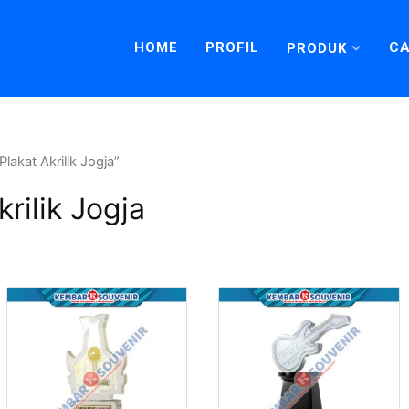
HOME
PROFIL
CA
PRODUK
lakat Akrilik Jogja”
rilik Jogja